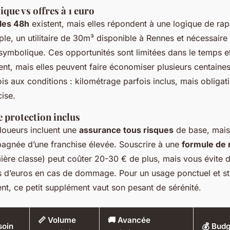
ique vs offres à 1 euro
 les 48h
existent, mais elles répondent à une logique de ra
ple, un utilitaire de 30m³ disponible à Rennes et nécessaire
 symbolique. Ces opportunités sont limitées dans le temps e
t, mais elles peuvent faire économiser plusieurs centaines
ois aux conditions : kilométrage parfois inclus, mais obligati
ise.
e protection inclus
 loueurs incluent une
assurance tous risques
de base, mais 
gnée d’une franchise élevée. Souscrire à une
formule de 
ère classe) peut coûter 20-30 € de plus, mais vous évite 
ers d’euros en cas de dommage. Pour un usage ponctuel et 
, ce petit supplément vaut son pesant de sérénité.
📏 Volume
🚚 Avancée
soin
💰 Budg