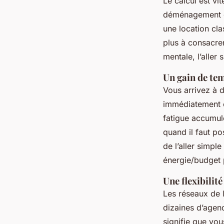
Le calcul est vit
déménagement d
une location cla
plus à consacrer 
mentale, l’aller
Un gain de tem
Vous arrivez à d
immédiatement c
fatigue accumulé
quand il faut po
de l’aller simpl
énergie/budget 
Une flexibilit
Les réseaux de l
dizaines d’agen
signifie que vou