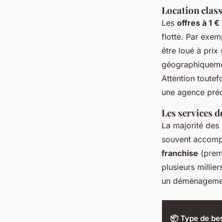
Location class
Les
offres à 1 €
flotte. Par exem
être loué à prix
géographiquemen
Attention toutef
une agence préc
Les services d
La majorité des
souvent accompa
franchise
(premi
plusieurs milli
un déménagement
📦 Type de be