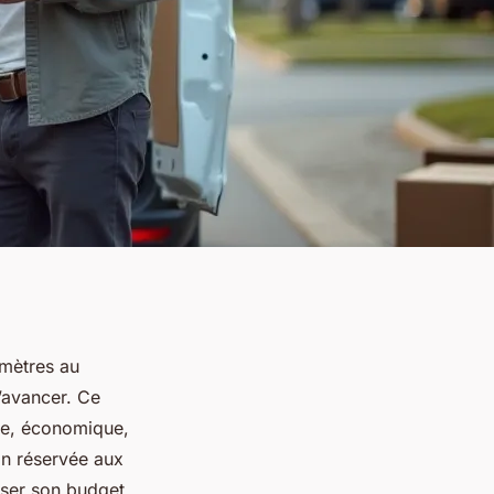
omètres au
d’avancer. Ce
mple, économique,
on réservée aux
riser son budget