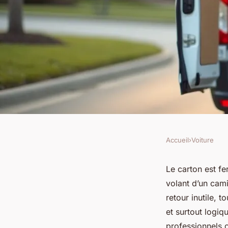
Accueil
›
Voiture
VOITURE
Louez votre utilitair
Le carton est fe
volant d’un cami
un déménagement 
retour inutile, 
et surtout logiqu
professionnels o