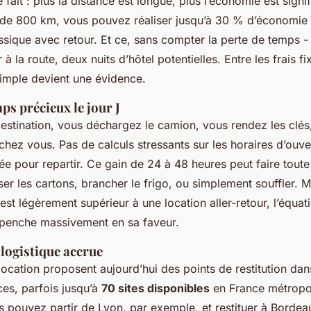
e fait : plus la distance est longue, plus l’économie est signi
e 800 km, vous pouvez réaliser jusqu’à 30 % d’économie 
ssique avec retour. Et ce, sans compter la perte de temps -
à la route, deux nuits d’hôtel potentielles. Entre les frais fi
 simple devient une évidence.
ps précieux le jour J
estination, vous déchargez le camion, vous rendez les clés
hez vous. Pas de calculs stressants sur les horaires d’ouve
e pour repartir. Ce gain de 24 à 48 heures peut faire toute 
ser les cartons, brancher le frigo, ou simplement souffler. Mê
e est légèrement supérieur à une location aller-retour, l’équa
penche massivement en sa faveur.
é logistique accrue
ocation proposent aujourd’hui des points de restitution dan
ces, parfois jusqu’à
70 sites disponibles
en France métropol
s pouvez partir de Lyon, par exemple, et restituer à Borde