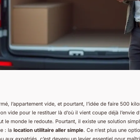
e aller simple pour
rmé, l’appartement vide, et pourtant, l’idée de faire 500 kil
on vide pour le restituer là d’où il vient coupe déjà l’envie 
économique
tout le monde le redoute. Pourtant, il existe une solution si
e : la
location utilitaire aller simple
. Ce n’est plus une opti
u aux expatriés, c’est devenu un levier essentiel pour maît