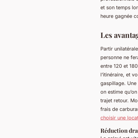
Émeline
•
22/04/2026 16:04
•
13 min de lecture
et son temps lo
heure gagnée c
Les avanta
Partir unilatéra
personne ne fer
entre 120 et 180
l’itinéraire, et
gaspillage. Une
on estime qu’on
trajet retour. M
frais de carburan
choisir une locat
Réduction dras