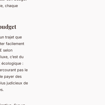
ie, chaque
 budget
un trajet que
ter facilement
 € selon
luxe, c’est du
st écologique :
rcourant pas le
 de payer des
plus judicieux de
s.