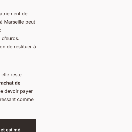
patriement de
 à Marseille peut
t
 d’euros.
on de restituer à
elle reste
rachat de
de devoir payer
stressant comme
et estimé