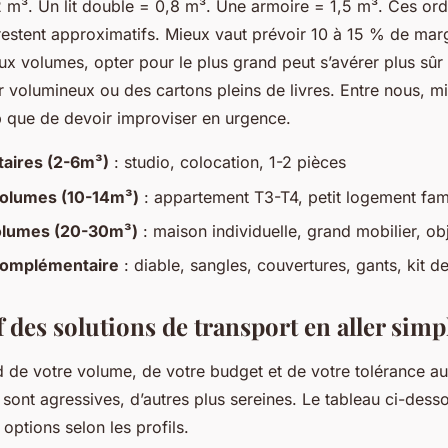
 m³. Un lit double = 0,8 m³. Une armoire = 1,5 m³. Ces or
 restent approximatifs. Mieux vaut prévoir 10 à 15 % de marg
ux volumes, opter pour le plus grand peut s’avérer plus sûr 
r volumineux ou des cartons pleins de livres. Entre nous, m
p que de devoir improviser en urgence.
litaires (2-6m³)
: studio, colocation, 1-2 pièces
olumes (10-14m³)
: appartement T3-T4, petit logement fami
olumes (20-30m³)
: maison individuelle, grand mobilier, o
complémentaire
: diable, sangles, couvertures, gants, kit d
des solutions de transport en aller simp
 de votre volume, de votre budget et de votre tolérance au
 sont agressives, d’autres plus sereines. Le tableau ci-des
 options selon les profils.