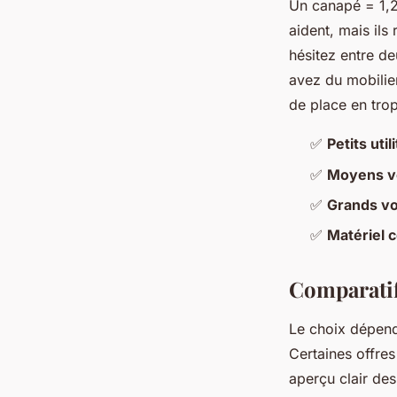
Un canapé = 1,2
aident, mais ils
hésitez entre de
avez du mobilie
de place en tro
✅
Petits uti
✅
Moyens v
✅
Grands v
✅
Matériel 
Comparatif 
Le choix dépend
Certaines offres
aperçu clair des