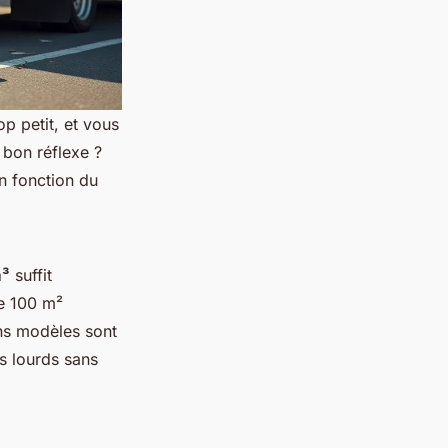
op petit, et vous
 bon réflexe ?
n fonction du
m³
suffit
e 100 m²
ins modèles sont
s lourds sans