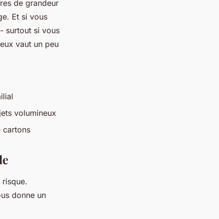
dres de grandeur
e. Et si vous
- surtout si vous
ieux vaut un peu
lial
bjets volumineux
e cartons
le
 risque.
sous donne un