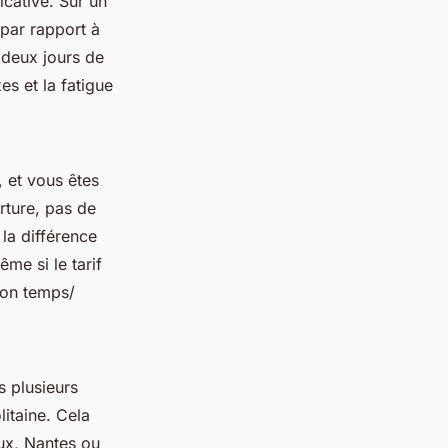
ficative. Sur un
par rapport à
 deux jours de
xes et la fatigue
, et vous êtes
rture, pas de
la différence
me si le tarif
tion temps/
s plusieurs
itaine. Cela
aux, Nantes ou