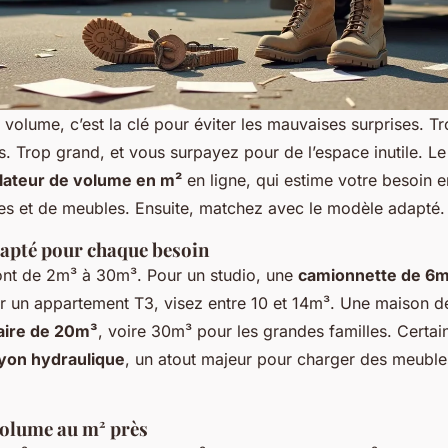
volume, c’est la clé pour éviter les mauvaises surprises. Tr
rs. Trop grand, et vous surpayez pour de l’espace inutile. Le
lateur de volume en m²
en ligne, qui estime votre besoin e
s et de meubles. Ensuite, matchez avec le modèle adapté.
dapté pour chaque besoin
ont de 2m³ à 30m³. Pour un studio, une
camionnette de 6
 un appartement T3, visez entre 10 et 14m³. Une maison d
taire de 20m³
, voire 30m³ pour les grandes familles. Certa
yon hydraulique
, un atout majeur pour charger des meuble
volume au m² près