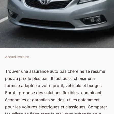
Accueil
›
Voiture
VOITURE
Assurance auto pas chère :
Trouver une assurance auto pas chère ne se résume
pas au prix le plus bas. Il faut aussi choisir une
comment choisir la formule
formule adaptée à votre profil, véhicule et budget.
idéale ?
Eurofil propose des solutions flexibles, combinant
économies et garanties solides, utiles notamment
Apolline
•
22 août 2025
•
5 min de lecture
pour les voitures électriques et classiques. Comparer